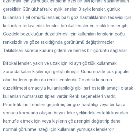
azaltmak için yumuşak lenslerin özel bir sıvı içinde saklanmaları
gereklidir. Günlük,haftalık, aylık lensler, 3 aylık lensler, günlük
kullanılan 1 yıl ömürlü lensler, bazı göz hastalıklarının tedavisi için
kullanılan tedavi edici lensler, bifokal lensler ve renkli lensler gibi.
Gözdeki bozukluğun düzeltilmesi için kullanılan lenslerin çoğu
renksizdir ve göze takıldığında görünümü değiştirmezler.
Takıldıkları sürece kusuru giderir ve berrak bir görüntü sağlarlar.
Bifokal lensler, yakın ve uzak için iki ayrı gözlük kullanmak
zorunda kalan kişiler için geliştirilmiştir. Günümüzde çok popüler
olan bir lens grubu da renkli lenslerdir. Gözdeki kusurun
düzeltilmesi amacıyla kullanılabildiği gibi, sırf estetik amaçlı olarak
kullanılan numarasız tipleri vardır. Renk seçenekleri vardır.
Prostetik Iris Lensleri geçirilmiş bir göz hastalığı veya bir kaza
sonucu korneada oluşan beyaz leke şeklindeki estetik kusurları
kamufle etmek için veya kişilerin göz rengini değiştirip daha
normal görünme isteği için kullanılan yumuşak lenslerdir.