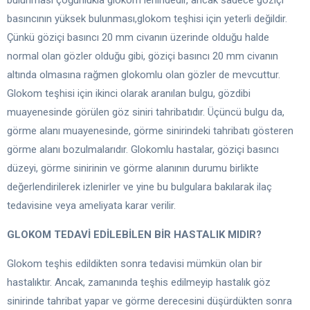
bulunması çoğunlukla glokom lehindedir, ancak sadece göziçi
basıncının yüksek bulunması,glokom teşhisi için yeterli değildir.
Çünkü göziçi basıncı 20 mm civanın üzerinde olduğu halde
normal olan gözler olduğu gibi, göziçi basıncı 20 mm civanın
altında olmasına rağmen glokomlu olan gözler de mevcuttur.
Glokom teşhisi için ikinci olarak aranılan bulgu, gözdibi
muayenesinde görülen göz siniri tahribatıdır. Üçüncü bulgu da,
görme alanı muayenesinde, görme sinirindeki tahribatı gösteren
görme alanı bozulmalarıdır. Glokomlu hastalar, göziçi basıncı
düzeyi, görme sinirinin ve görme alanının durumu birlikte
değerlendirilerek izlenirler ve yine bu bulgulara bakılarak ilaç
tedavisine veya ameliyata karar verilir.
GLOKOM TEDAVİ EDİLEBİLEN BİR HASTALIK MIDIR?
Glokom teşhis edildikten sonra tedavisi mümkün olan bir
hastalıktır. Ancak, zamanında teşhis edilmeyip hastalık göz
sinirinde tahribat yapar ve görme derecesini düşürdükten sonra