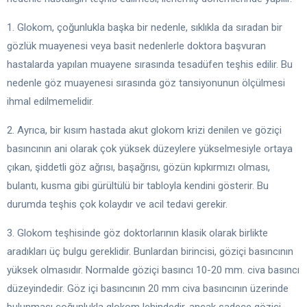
1. Glokom, çoğunlukla başka bir nedenle, sıklıkla da sıradan bir
gözlük muayenesi veya basit nedenlerle doktora başvuran
hastalarda yapılan muayene sırasında tesadüfen teşhis edilir. Bu
nedenle göz muayenesi sırasında göz tansiyonunun ölçülmesi
ihmal edilmemelidir.
2. Ayrıca, bir kısım hastada akut glokom krizi denilen ve göziçi
basıncının ani olarak çok yüksek düzeylere yükselmesiyle ortaya
çıkan, şiddetli göz ağrısı, başağrısı, gözün kıpkırmızı olması,
bulantı, kusma gibi gürültülü bir tabloyla kendini gösterir. Bu
durumda teşhis çok kolaydır ve acil tedavi gerekir.
3. Glokom teşhisinde göz doktorlarının klasik olarak birlikte
aradıkları üç bulgu gereklidir. Bunlardan birincisi, göziçi basıncının
yüksek olmasıdır. Normalde göziçi basıncı 10-20 mm. civa basıncı
düzeyindedir. Göz içi basıncının 20 mm civa basıncının üzerinde