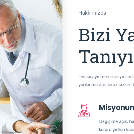
Hakkımızda
Bizi Y
Tanıy
İleri seviye memnuniyet an
yanlarımızdan biraz sizlere
Misyonu
Değişime açık, ha
kuran, yetkin kad