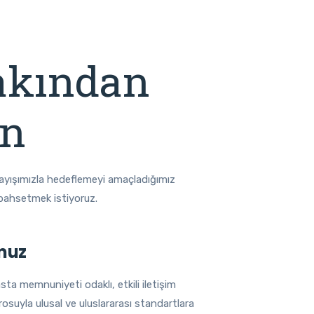
akından
ın
layışımızla hedeflemeyi amaçladığımız
 bahsetmek istiyoruz.
muz
sta memnuniyeti odaklı, etkili iletişim
rosuyla ulusal ve uluslararası standartlara