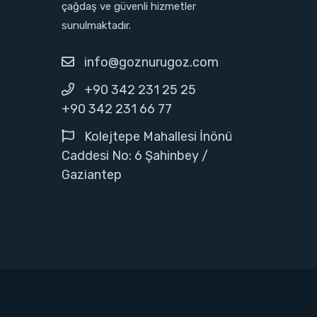
çağdaş ve güvenli hizmetler
sunulmaktadır.
info@goznurugoz.com
+90 342 231 25 25
+90 342 231 66 77
Kolejtepe Mahallesi İnönü
Caddesi No: 6 Şahinbey /
Gaziantep