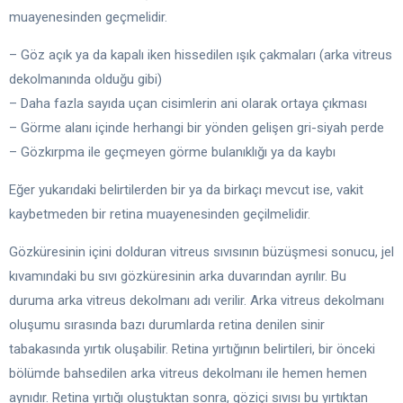
muayenesinden geçmelidir.
– Göz açık ya da kapalı iken hissedilen ışık çakmaları (arka vitreus
dekolmanında olduğu gibi)
– Daha fazla sayıda uçan cisimlerin ani olarak ortaya çıkması
– Görme alanı içinde herhangi bir yönden gelişen gri-siyah perde
– Gözkırpma ile geçmeyen görme bulanıklığı ya da kaybı
Eğer yukarıdaki belirtilerden bir ya da birkaçı mevcut ise, vakit
kaybetmeden bir retina muayenesinden geçilmelidir.
Gözküresinin içini dolduran vitreus sıvısının büzüşmesi sonucu, jel
kıvamındaki bu sıvı gözküresinin arka duvarından ayrılır. Bu
duruma arka vitreus dekolmanı adı verilir. Arka vitreus dekolmanı
oluşumu sırasında bazı durumlarda retina denilen sinir
tabakasında yırtık oluşabilir. Retina yırtığının belirtileri, bir önceki
bölümde bahsedilen arka vitreus dekolmanı ile hemen hemen
aynıdır. Retina yırtığı oluştuktan sonra, göziçi sıvısı bu yırtıktan