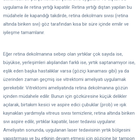
uygulama ile retina yırtığı kapatılır. Retina yırtığı dıştan yapılan bu
müdahele ile kapandığı takdirde, retina dekolmanı sıvısı (retina
altında biriken sıvı) göz tarafından kısa bir süre içinde emilir ve
iyileşme tamamlanır.
Eğer retina dekolmanına sebep olan yırtıklar çok sayıda ise,
büyükse, yerleşimleri alışılandan farklı ise, yırtık saptanamıyor ise,
eşlik eden başka hastalıklar varsa (göziçi kanaması gibi) ya da
üzerinden zaman geçmiş ise vitrektomi ameliyatı uygulamak
gerekebilir. Vitrektomi ameliyatında retina dekolmanına gözün
içinden müdahele edilir. Bunun için gözküresine küçük delikler
açılarak, birtakım kesici ve aspire edici çubuklar (prob) ve ışık
kaynakları yardımıyla vitreus sıvısı temizlenir, retina altında biriken
sıvı aspire edilir, yırtıklar kapatılır, laser tedavisi uygulanır.
Ameliyatın sonunda, uygulanan laser tedavisinin yırtık bölgesini
yapıştırması ve bu etkinin devam etmesi için göziçine bir tampon